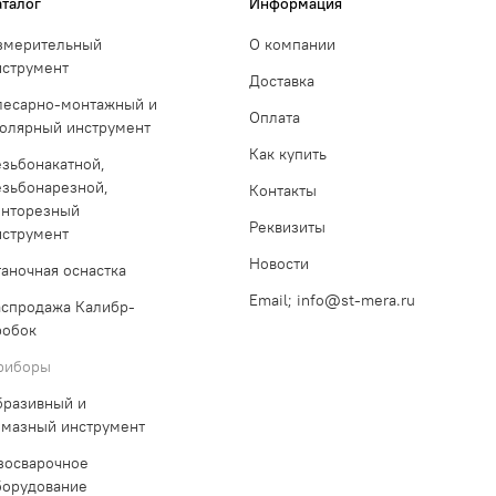
аталог
Информация
змерительный
О компании
нструмент
Доставка
лесарно-монтажный и
Оплата
толярный инструмент
Как купить
езьбонакатной,
езьбонарезной,
Контакты
инторезный
Реквизиты
нструмент
Новости
таночная оснастка
Email; info@st-mera.ru
аспродажа Калибр-
робок
риборы
бразивный и
лмазный инструмент
азосварочное
борудование