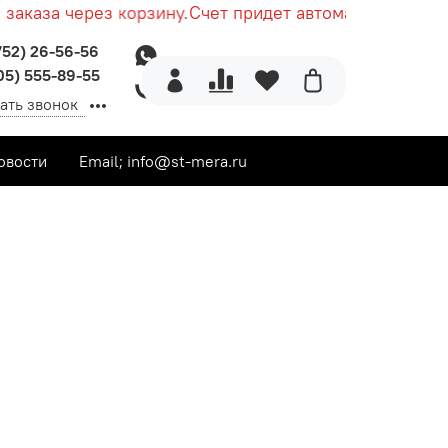
каза через корзину.
Счет придет автоматически посл
752) 26-56-56
05) 555-89-55
ать звонок
овости
Email; info@st-mera.ru