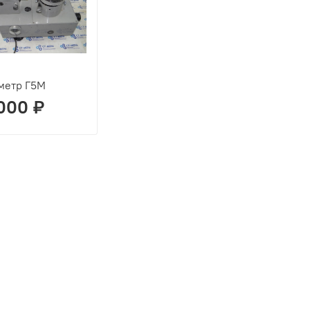
метр Г5М
000 ₽