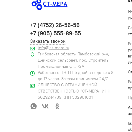
К
И
и
+7 (4752) 26-56-56
С
+7 (905) 555-89-55
с
Заказать звонок
Р
info@st-mera.ru
р
Тамбовская область, Тамбовский р-н,
в
Цнинский сельсовет, пос. Строитель,
и
Промышленная ул., 72А
С
Работаем с ПН-ПТ 5 дней в неделю с 8
до 17 часов. Заказы принимаем 24/7
Р
ОБЩЕСТВО С ОГРАНИЧЕННОЙ
п
ОТВЕТСТВЕННОСТЬЮ "СТ-МЕРА" ИНН
5029244739 КПП 502901001
П
А
а
Г
о