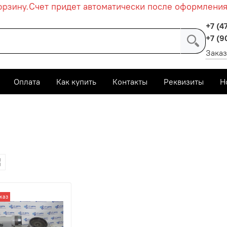
зину.
Счет придет автоматически после оформления за
+7 (4
+7 (9
Заказ
Оплата
Как купить
Контакты
Реквизиты
Н
Главная
Приборы
Гониометр
каз