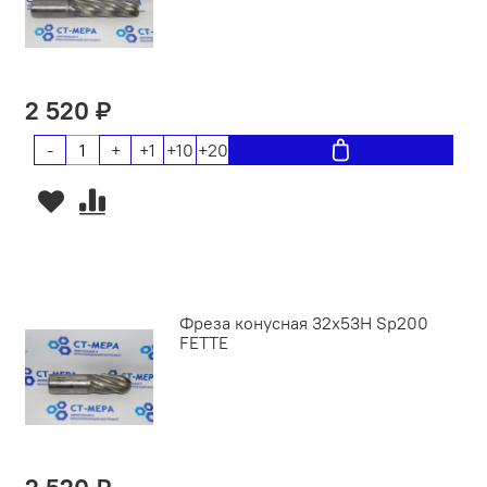
2 520 ₽
-
+
+1
+10
+20
Фреза конусная 32х53Н Sp200
FETTE