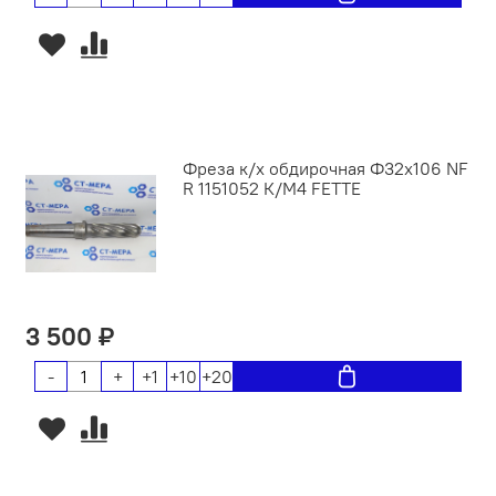
Фреза к/х обдирочная Ф32x106 NF
R 1151052 К/М4 FETTE
3 500 ₽
-
+
+1
+10
+20