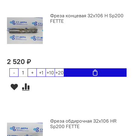
Фреза концевая 32х106 H Sp200
FETTE
2 520 ₽
-
+
+1
+10
+20
Фреза обдирочная 32х106 HR
Sp200 FETTE