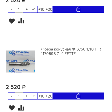
2 520 ₽
-
+
+1
+10
+20
Фреза конусная Ф16/50 1/10 H R
1170898 Z=4 FETTE
2 520 ₽
-
+
+1
+10
+20