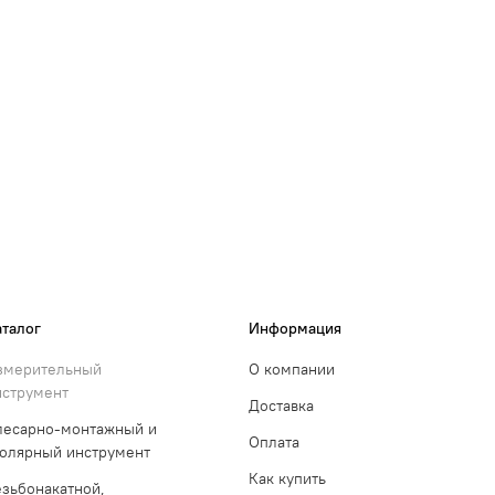
аталог
Информация
змерительный
О компании
нструмент
Доставка
лесарно-монтажный и
Оплата
толярный инструмент
Как купить
езьбонакатной,