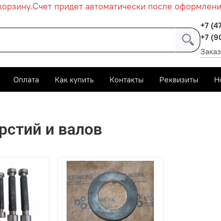
рзину.
Счет придет автоматически после оформления з
+7 (4
+7 (9
Заказ
Оплата
Как купить
Контакты
Реквизиты
Н
й Инструмент
Калибры промышленные
Калибры гла
рстий и валов