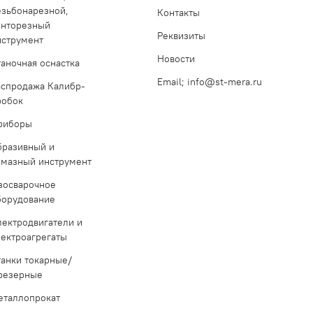
езьбонарезной,
Контакты
инторезный
Реквизиты
нструмент
Новости
таночная оснастка
Email; info@st-mera.ru
аспродажа Калибр-
робок
риборы
бразивный и
лмазный инструмент
азосварочное
борудование
лектродвигатели и
лектроагрегаты
танки токарные/
резерные
еталлопрокат