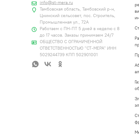
info@st-mera.ru
р
Тамбовская область, Тамбовский р-н,
в
Цнинский сельсовет, пос. Строитель,
и
Промышленная ул., 72А
С
Работаем с ПН-ПТ 5 дней в неделю с 8
до 17 часов. Заказы принимаем 24/7
Р
ОБЩЕСТВО С ОГРАНИЧЕННОЙ
п
ОТВЕТСТВЕННОСТЬЮ "СТ-МЕРА" ИНН
5029244739 КПП 502901001
П
А
а
Г
о
Э
э
С
ф
М