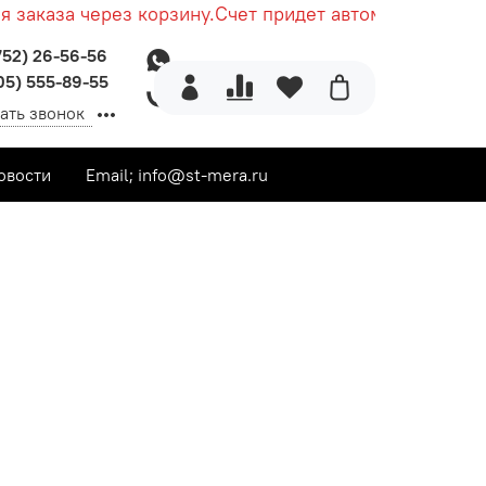
аказа через корзину.
Счет придет автоматически пос
752) 26-56-56
05) 555-89-55
ать звонок
овости
Email; info@st-mera.ru
дкие для отверстий и валов