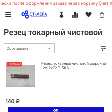
ески после оформления заказа через корзину.
Счет п
Резец токарный чистовой
Резец токарный чистовой широкий
Предзаказ
12х12х72 Т15К6
140 ₽