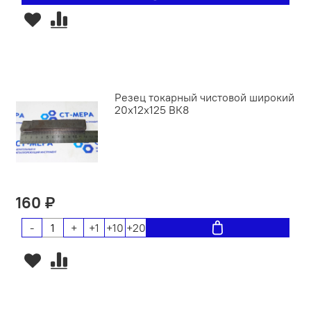
Резец токарный чистовой широкий
20х12х125 ВК8
160 ₽
-
+
+1
+10
+20