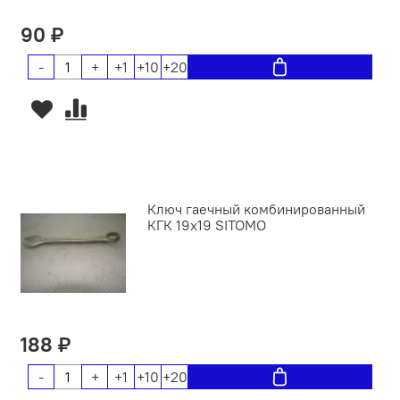
90 ₽
-
+
+1
+10
+20
Ключ гаечный комбинированный
КГК 19х19 SITOMO
188 ₽
-
+
+1
+10
+20