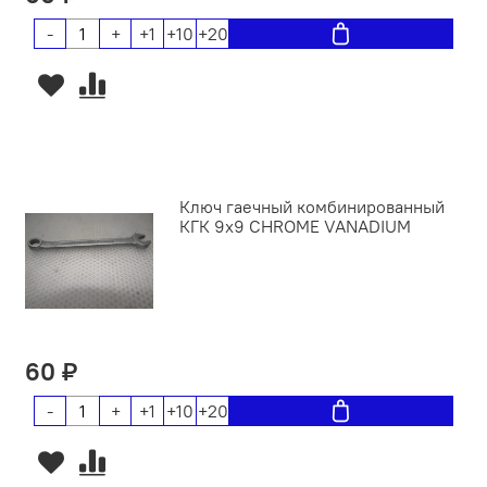
-
+
+1
+10
+20
Ключ гаечный комбинированный
КГК 9х9 CHROME VANADIUM
60 ₽
-
+
+1
+10
+20