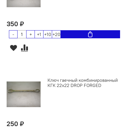
350 ₽
-
+
+1
+10
+20
Ключ гаечный комбинированный
КГК 22х22 DROP FORGED
250 ₽