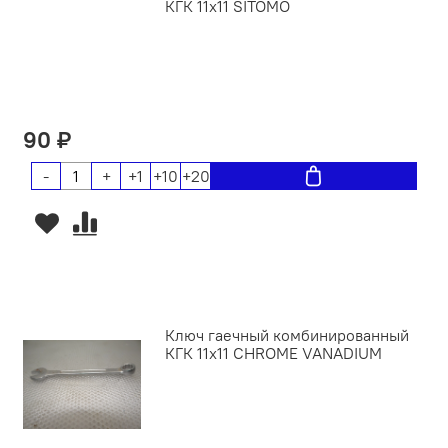
КГК 11х11 SITOMO
90 ₽
-
+
+1
+10
+20
Ключ гаечный комбинированный
КГК 11х11 CHROME VANADIUM