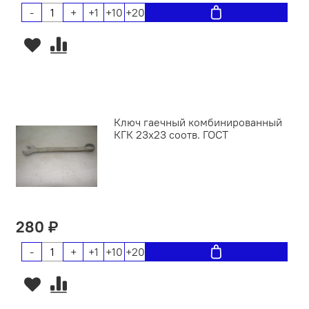
-
+
+1
+10
+20
Ключ гаечный комбинированный
КГК 23х23 соотв. ГОСТ
280 ₽
-
+
+1
+10
+20