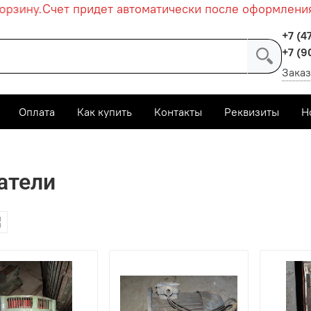
зину.
Счет придет автоматически после оформления за
+7 (4
+7 (9
Заказ
Оплата
Как купить
Контакты
Реквизиты
Н
Электродвигатели и электроагрегаты
Асинхронные элек
атели