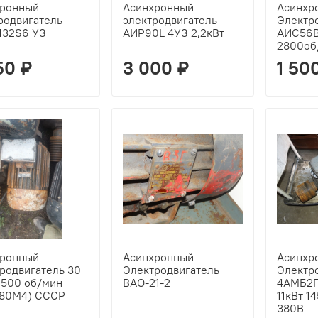
хронный
Асинхронный
Асинхр
родвигатель
электродвигатель
Электр
132S6 УЗ
АИР90L 4УЗ 2,2кВт
АИС56В
2800об
50 ₽
3 000 ₽
1 50
хронный
Асинхронный
Асинхр
родвигатель 30
Электродвигатель
Электр
 1500 об/мин
ВАО-21-2
4АМБ2
180М4) СССР
11кВт 1
380В