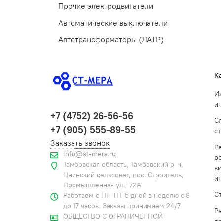
Прочие электродвигатели
Автоматические выключатели
Автотрансформаторы (ЛАТР)
К
И
и
+7 (4752) 26-56-56
С
+7 (905) 555-89-55
с
Заказать звонок
Р
info@st-mera.ru
р
Тамбовская область, Тамбовский р-н,
в
Цнинский сельсовет, пос. Строитель,
и
Промышленная ул., 72А
С
Работаем с ПН-ПТ 5 дней в неделю с 8
до 17 часов. Заказы принимаем 24/7
Р
ОБЩЕСТВО С ОГРАНИЧЕННОЙ