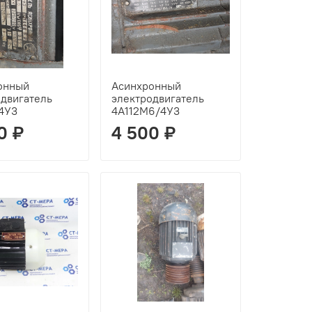
онный
Асинхронный
одвигатель
электродвигатель
4У3
4А112М6/4У3
0 ₽
4 500 ₽