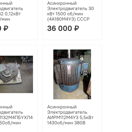
онный
Асинхронный
одвигатель
Электродвигатель 30
2 0,12кВт
кВт 1500 об/мин
/мин
(4А180М4У3) СССР
0 ₽
36 000 ₽
онный
Асинхронный
одвигатель
Электродвигатель
П132М4ПБУХЛ4
АИРМ112М4У3 5,5кВт
450об/мин
1430об/мин 380В