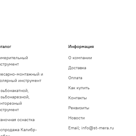
аталог
Информация
змерительный
О компании
нструмент
Доставка
лесарно-монтажный и
Оплата
толярный инструмент
Как купить
езьбонакатной,
езьбонарезной,
Контакты
инторезный
Реквизиты
нструмент
Новости
таночная оснастка
Email; info@st-mera.ru
аспродажа Калибр-