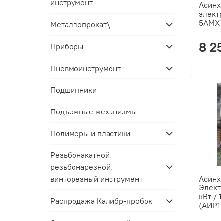
инструмент
Асин
элект
5AMX
Металлопрокат\
8 2
Приборы
Пневмоинструмент
Подшипники
Подъемные механизмы
Полимеры и пластики
Резьбонакатной,
резьбонарезной,
Асин
винторезный инструмент
Элект
кВт /
Распродажа Калибр-пробок
(АИР