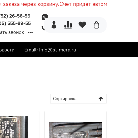
каза через корзину.
Счет придет автоматически посл
752) 26-56-56
05) 555-89-55
ать звонок
овости
Email; info@st-mera.ru
тродвигатели