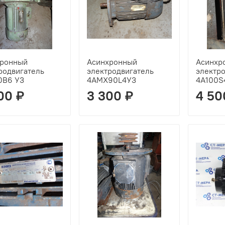
хронный
Асинхронный
Асинхр
родвигатель
электродвигатель
электр
0В6 У3
4АМХ90L4У3
4А100S
00 ₽
3 300 ₽
4 50