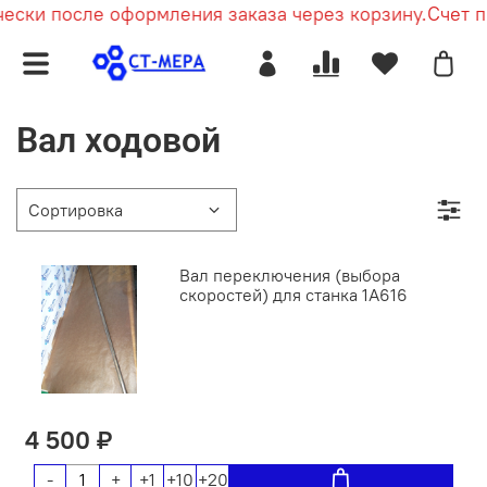
ски после оформления заказа через корзину.
Счет пр
Вал ходовой
Вал переключения (выбора
скоростей) для станка 1А616
4 500 ₽
-
+
+1
+10
+20