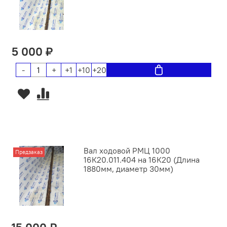
5 000 ₽
-
+
+1
+10
+20
Вал ходовой РМЦ 1000
Предзаказ
16К20.011.404 на 16К20 (Длина
1880мм, диаметр 30мм)