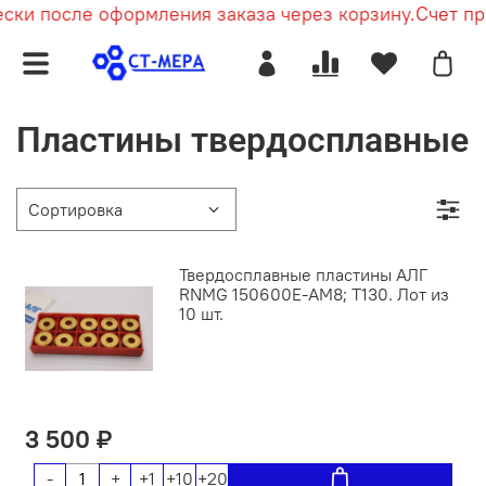
ки после оформления заказа через корзину.
Счет при
Пластины твердосплавные
Твердосплавные пластины АЛГ
RNMG 150600E-AM8; Т130. Лот из
10 шт.
3 500 ₽
-
+
+1
+10
+20