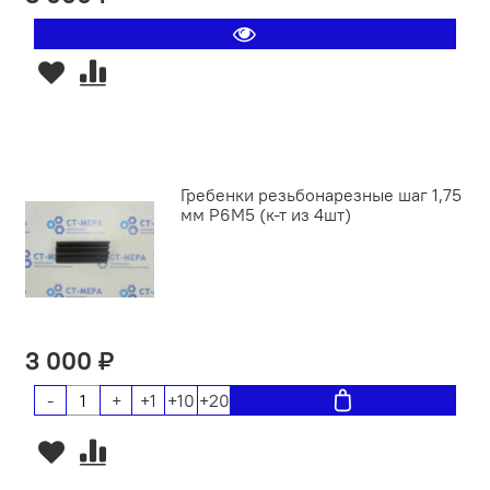
Гребенки резьбонарезные шаг 1,75
мм Р6М5 (к-т из 4шт)
3 000 ₽
-
+
+1
+10
+20