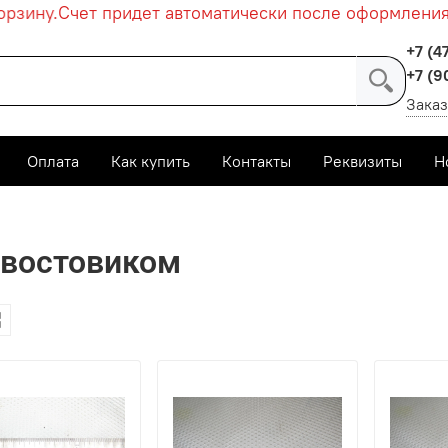
ину.
Счет придет автоматически после оформления за
+7 (4
+7 (9
Заказ
Оплата
Как купить
Контакты
Реквизиты
Н
 инструмент
Развертки машинные и ручные
Машинн
хвостовиком