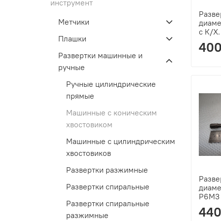
инструмент
Разве
Метчики
диаме
с К/Х.
Плашки
400
Развертки машинные и
ручные
Ручные цилиндрические
прямые
Машинные с коническим
хвостовиком
Машинные с цилиндрическим
хвостовиков
Развертки разжимные
Разве
Развертки спиральные
диаме
Р6М3 
Развертки спиральные
440
разжимные