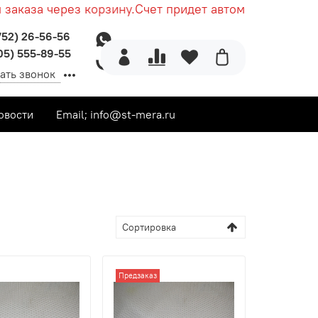
каза через корзину.
Счет придет автоматически после
752) 26-56-56
05) 555-89-55
ать звонок
овости
Email; info@st-mera.ru
ые с коническим хвостовиком
Предзаказ