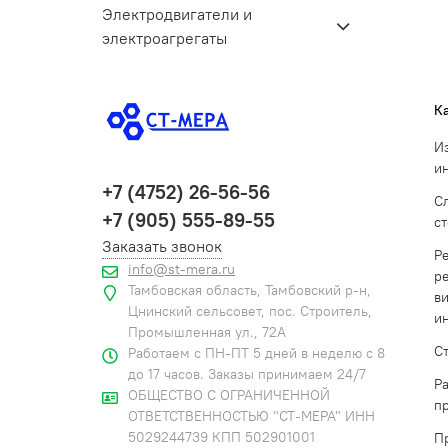
Электродвигатели и
электроагрегаты
К
И
и
+7 (4752) 26-56-56
С
+7 (905) 555-89-55
с
Заказать звонок
Р
info@st-mera.ru
р
Тамбовская область, Тамбовский р-н,
в
Цнинский сельсовет, пос. Строитель,
и
Промышленная ул., 72А
С
Работаем с ПН-ПТ 5 дней в неделю с 8
до 17 часов. Заказы принимаем 24/7
Р
ОБЩЕСТВО С ОГРАНИЧЕННОЙ
п
ОТВЕТСТВЕННОСТЬЮ "СТ-МЕРА" ИНН
5029244739 КПП 502901001
П