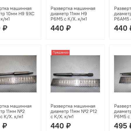
ртка машинная
Развертка машинная
Развер
тр 10мм Н9 9ХС
диаметр 11мм Н9
диамет
 к/м1
Р6М5 с К/Х. к/м1
Р6АМ5 с
 ₽
440 ₽
440 
Предзаказ
ртка машинная
Развертка машинная
Развер
тр 11мм №2
диаметр 11мм №2 Р12
диамет
с К/Х. к/м1
с К/Х. к/м1
Р6М5 с 
 ₽
440 ₽
495 