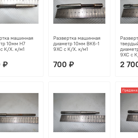
ртка машинная
Развертка машинная
Развер
тр 10мм Н7
диаметр 10мм ВК6-1
тверды
с К/Х. к/м1
9ХС с К/Х. к/м1
диамет
9ХС с К
 ₽
700 ₽
2 70
Предзака