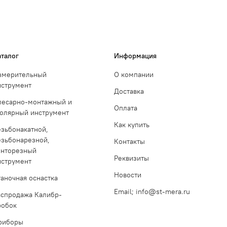
аталог
Информация
змерительный
О компании
нструмент
Доставка
лесарно-монтажный и
Оплата
толярный инструмент
Как купить
езьбонакатной,
езьбонарезной,
Контакты
инторезный
Реквизиты
нструмент
Новости
таночная оснастка
Email; info@st-mera.ru
аспродажа Калибр-
робок
риборы