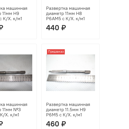
тка машинная
Развертка машинная
р 11мм Н9
диаметр 11мм Н8
 К/Х. к/м1
Р6АМ5 с К/Х. к/м1
₽
440 ₽
Предзаказ
тка машинная
Развертка машинная
р 11мм №3
диаметр 11.5мм Н9
К/Х. к/м1
Р6М5 с К/Х. к/м1
₽
460 ₽