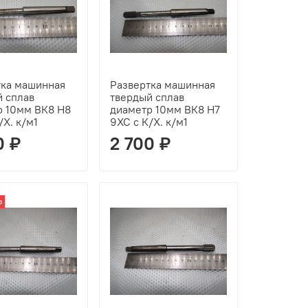
тка машинная
Развертка машинная
й сплав
твердый сплав
р 10мм ВК8 Н8
диаметр 10мм ВК8 Н7
/Х. к/м1
9ХС с К/Х. к/м1
0 ₽
2 700 ₽
з