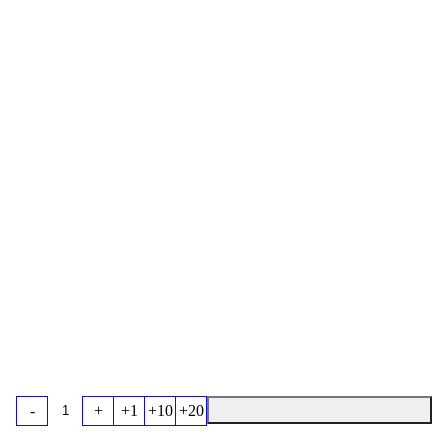
-
+
+1
+10
+20