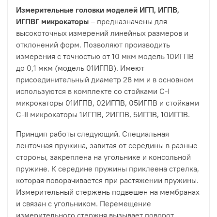
Измерительные головки моделей ИГП, ИГПВ,
ИГПВГ микрокаторы
– предназначены для
высокоточных измерений линейных размеров и
отклонений форм. Позволяют производить
измерения с точностью от 10 мкм модель 10ИГПВ
до 0,1 мкм (модель 01ИГПВ). Имеют
присоединительный диаметр 28 мм и в основном
используются в комплекте со стойками С-I
микрокаторы 01ИГПВ, 02ИГПВ, 05ИГПВ и стойками
С-II микрокаторы 1ИГПВ, 2ИГПВ, 5ИГПВ, 10ИГПВ.
Принцип работы следующий. Специальная
ленточная пружина, завитая от середины в разные
стороны, закреплена на угольнике и консольной
пружине. К середине пружины приклеена стрелка,
которая поворачивается при растяжении пружины.
Измерительный стержень подвешен на мембранах
и связан с угольником. Перемещение
измерительного стержня вызывает поворот