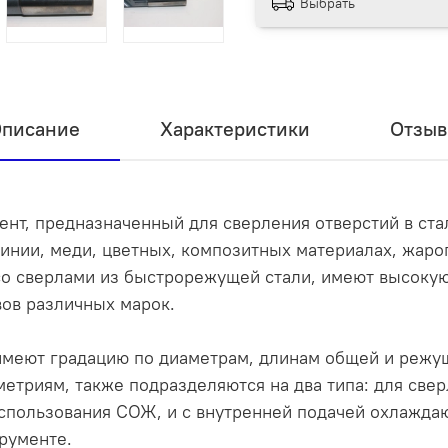
Выбрать
писание
Характеристики
Отзы
нт, предназначенный для сверления отверстий в стал
инии, меди, цветных, композитных материалах, жар
со сверлами из быстрорежущей стали, имеют высокую
вов различных марок.
меют градацию по диаметрам, длинам общей и режуще
метриям, также подразделяются на два типа: для све
спользования СОЖ, и с внутренней подачей охлажда
рументе.