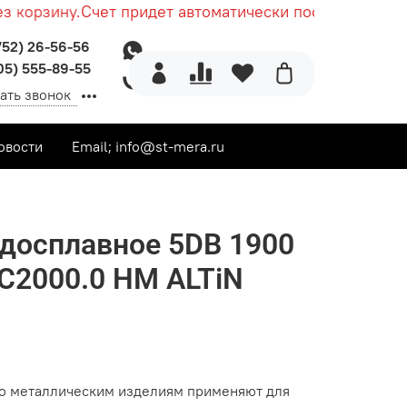
корзину.
Счет придет автоматически после оформлени
752) 26-56-56
05) 555-89-55
ать звонок
овости
Email; info@st-mera.ru
досплавное 5DВ 1900
 C2000.0 HM ALTiN
по металлическим изделиям применяют для