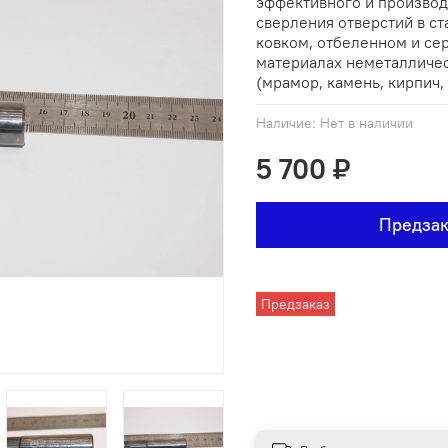
эффективного и производ
сверления отверстий в с
ковком, отбеленном и сер
материалах неметалличе
(мрамор, камень, кирпич, 
Наличие:
Нет в наличии
5 700 ₽
Предзак
Предзаказ