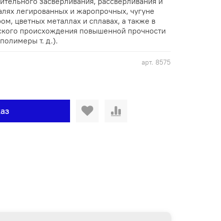
ительного засверливания, рассверливания и
талях легированных и жаропрочных, чугуне
ом, цветных металлах и сплавах, а также в
ского происхождения повышенной прочности
полимеры т. д.).
арт.
8575
аз