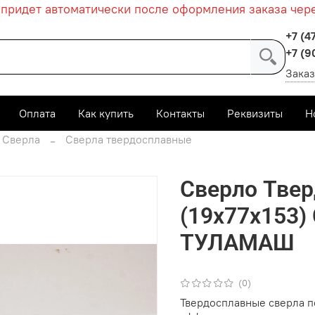
ридет автоматически после оформления заказа через 
+7 (4
+7 (9
Заказ
Оплата
Как купить
Контакты
Реквизиты
Н
Сверла
Сверла твердосплавные
Сверло Твер
(19х77х153)
ТУЛАМАШ
(0)
Твердосплавные сверла 