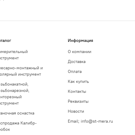
аталог
Информация
змерительный
О компании
нструмент
Доставка
лесарно-монтажный и
Оплата
толярный инструмент
Как купить
езьбонакатной,
езьбонарезной,
Контакты
инторезный
Реквизиты
нструмент
Новости
таночная оснастка
Email; info@st-mera.ru
аспродажа Калибр-
робок