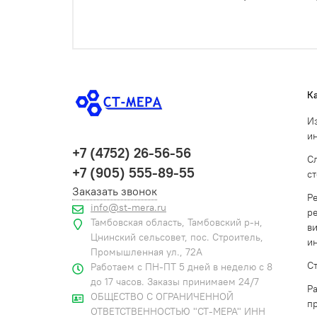
К
И
и
+7 (4752) 26-56-56
С
+7 (905) 555-89-55
с
Заказать звонок
Р
info@st-mera.ru
р
Тамбовская область, Тамбовский р-н,
в
Цнинский сельсовет, пос. Строитель,
и
Промышленная ул., 72А
С
Работаем с ПН-ПТ 5 дней в неделю с 8
до 17 часов. Заказы принимаем 24/7
Р
ОБЩЕСТВО С ОГРАНИЧЕННОЙ
п
ОТВЕТСТВЕННОСТЬЮ "СТ-МЕРА" ИНН