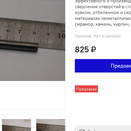
эффективного и производ
сверления отверстий в с
ковком, отбеленном и сер
материалах неметалличе
(мрамор, камень, кирпич, 
Наличие:
Нет в наличии
825 ₽
Предзак
Предзаказ