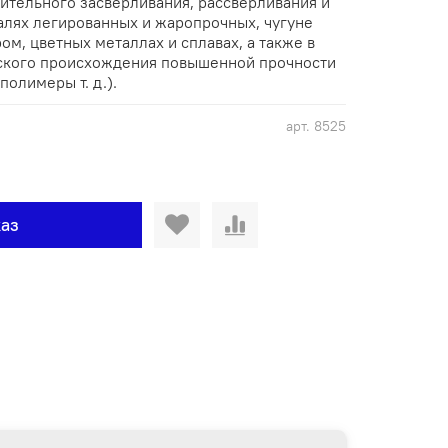
ительного засверливания, рассверливания и
талях легированных и жаропрочных, чугуне
ом, цветных металлах и сплавах, а также в
ского происхождения повышенной прочности
полимеры т. д.).
арт.
8525
аз