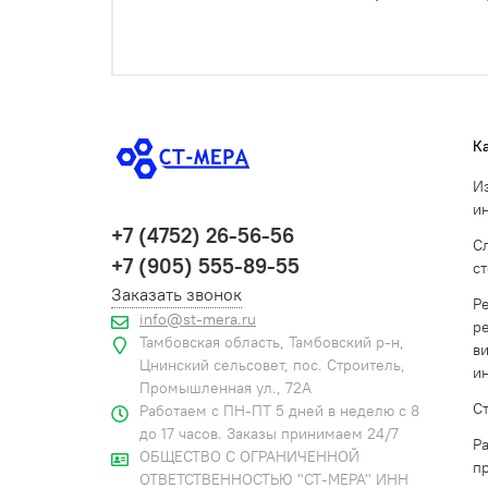
К
И
и
+7 (4752) 26-56-56
С
+7 (905) 555-89-55
с
Заказать звонок
Р
info@st-mera.ru
р
Тамбовская область, Тамбовский р-н,
в
Цнинский сельсовет, пос. Строитель,
и
Промышленная ул., 72А
С
Работаем с ПН-ПТ 5 дней в неделю с 8
до 17 часов. Заказы принимаем 24/7
Р
ОБЩЕСТВО С ОГРАНИЧЕННОЙ
п
ОТВЕТСТВЕННОСТЬЮ "СТ-МЕРА" ИНН