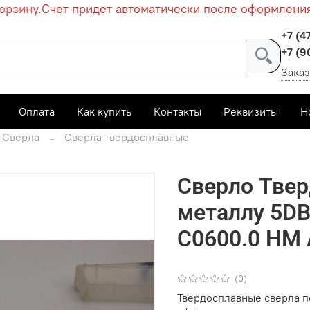
зину.
Счет придет автоматически после оформления з
+7 (4
+7 (9
Заказ
Оплата
Как купить
Контакты
Реквизиты
Н
Сверла
Сверла твердосплавные
Сверло Твер
металлу 5DB
C0600.0 HM
(0)
Твердосплавные сверла 