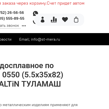
аказа через корзину.
Счет придет автоматически посл
752) 26-56-56
05) 555-89-55
ать звонок
овости
Email; info@st-mera.ru
досплавное по
 0550 (5.5х35х82)
 ALTiN ТУЛАМАШ
по металлическим изделиям применяют для