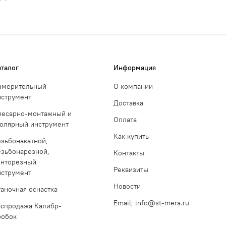
аталог
Информация
змерительный
О компании
нструмент
Доставка
лесарно-монтажный и
Оплата
толярный инструмент
Как купить
езьбонакатной,
езьбонарезной,
Контакты
инторезный
Реквизиты
нструмент
Новости
таночная оснастка
Email; info@st-mera.ru
аспродажа Калибр-
робок