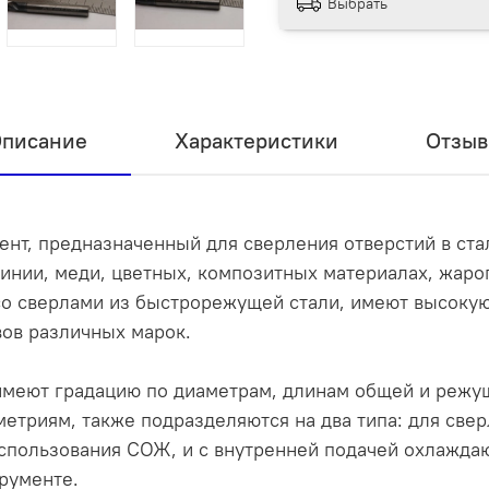
Выбрать
писание
Характеристики
Отзы
нт, предназначенный для сверления отверстий в стал
инии, меди, цветных, композитных материалах, жар
со сверлами из быстрорежущей стали, имеют высокую
вов различных марок.
меют градацию по диаметрам, длинам общей и режуще
метриям, также подразделяются на два типа: для све
спользования СОЖ, и с внутренней подачей охлажда
рументе.