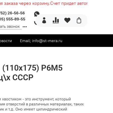
аказа через корзину.
Счет придет автоматически пос
752) 26-56-56
05) 555-89-55
ать звонок
овости
Email; info@st-mera.ru
 (110х175) Р6М5
ц\х СССР
 хвостиком - это инструмент, который
ия отверстий в различных материалах, таких
тик и т.д. Оно имеет цилиндрический