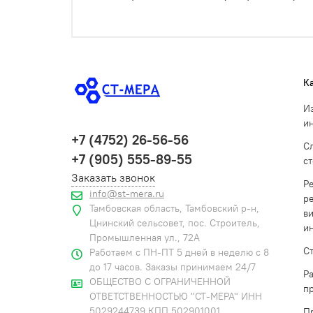
К
И
и
+7 (4752) 26-56-56
С
+7 (905) 555-89-55
с
Заказать звонок
Р
info@st-mera.ru
р
Тамбовская область, Тамбовский р-н,
в
Цнинский сельсовет, пос. Строитель,
и
Промышленная ул., 72А
С
Работаем с ПН-ПТ 5 дней в неделю с 8
до 17 часов. Заказы принимаем 24/7
Р
ОБЩЕСТВО С ОГРАНИЧЕННОЙ
п
ОТВЕТСТВЕННОСТЬЮ "СТ-МЕРА" ИНН
5029244739 КПП 502901001
П