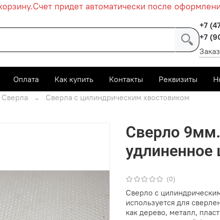
рзину.
Счет придет автоматически после оформления з
+7 (4
+7 (9
Заказ
Оплата
Как купить
Контакты
Реквизиты
Н
Сверла
Сверла с цилиндрическим хвостовиком
Сверло 9мм.
удлиненное 
(0)
Сверло с цилиндрическим
используется для сверлен
как дерево, металл, плас