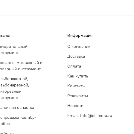
аталог
Информация
змерительный
О компании
нструмент
Доставка
лесарно-монтажный и
Оплата
толярный инструмент
Как купить
езьбонакатной,
езьбонарезной,
Контакты
инторезный
Реквизиты
нструмент
Новости
таночная оснастка
Email; info@st-mera.ru
аспродажа Калибр-
робок
риборы