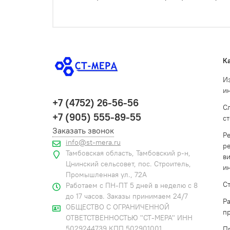
К
И
и
+7 (4752) 26-56-56
С
+7 (905) 555-89-55
с
Заказать звонок
Р
info@st-mera.ru
р
Тамбовская область, Тамбовский р-н,
в
Цнинский сельсовет, пос. Строитель,
и
Промышленная ул., 72А
С
Работаем с ПН-ПТ 5 дней в неделю с 8
до 17 часов. Заказы принимаем 24/7
Р
ОБЩЕСТВО С ОГРАНИЧЕННОЙ
п
ОТВЕТСТВЕННОСТЬЮ "СТ-МЕРА" ИНН
5029244739 КПП 502901001
П