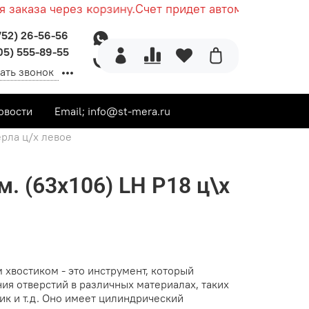
заказа через корзину.
Счет придет автоматически пос
752) 26-56-56
05) 555-89-55
ать звонок
овости
Email; info@st-mera.ru
рла ц/х левое
. (63х106) LH Р18 ц\х
 хвостиком - это инструмент, который
ия отверстий в различных материалах, таких
тик и т.д. Оно имеет цилиндрический