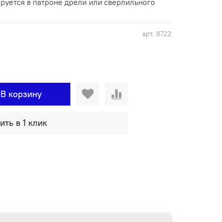
ируется в патроне дрели или сверлильного
арт.
8722
В корзину
ить в 1 клик