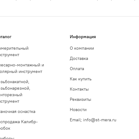
аталог
Информация
змерительный
О компании
нструмент
Доставка
лесарно-монтажный и
Оплата
толярный инструмент
Как купить
езьбонакатной,
езьбонарезной,
Контакты
инторезный
Реквизиты
нструмент
Новости
таночная оснастка
Email; info@st-mera.ru
аспродажа Калибр-
робок
риборы