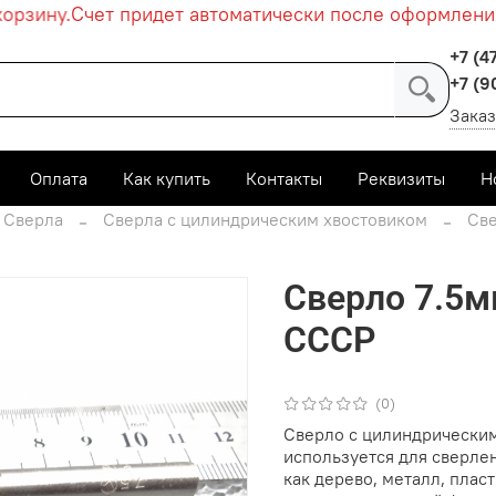
рзину.
Счет придет автоматически после оформления 
+7 (4
+7 (9
Заказ
Оплата
Как купить
Контакты
Реквизиты
Н
Сверла
Сверла с цилиндрическим хвостовиком
Све
Сверло 7.5мм
СССР
(0)
Сверло с цилиндрическим
используется для сверлен
как дерево, металл, плас