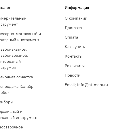
аталог
Информация
змерительный
О компании
нструмент
Доставка
лесарно-монтажный и
Оплата
толярный инструмент
Как купить
езьбонакатной,
езьбонарезной,
Контакты
инторезный
Реквизиты
нструмент
Новости
таночная оснастка
Email; info@st-mera.ru
аспродажа Калибр-
робок
риборы
бразивный и
лмазный инструмент
азосварочное