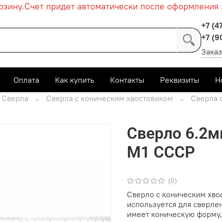
ину.
Счет придет автоматически после оформления за
+7 (4
+7 (9
Заказ
Оплата
Как купить
Контакты
Реквизиты
Н
Сверла
Сверла с коническим хвостовиком
Сверла 
Сверло 6.2м
М1 СССР
(0)
Сверло с коническим хвос
используется для сверле
имеет коническую форму,