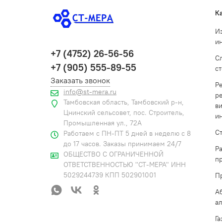
К
И
и
+7 (4752) 26-56-56
С
+7 (905) 555-89-55
с
Заказать звонок
Р
info@st-mera.ru
р
Тамбовская область, Тамбовский р-н,
в
Цнинский сельсовет, пос. Строитель,
и
Промышленная ул., 72А
С
Работаем с ПН-ПТ 5 дней в неделю с 8
до 17 часов. Заказы принимаем 24/7
Р
ОБЩЕСТВО С ОГРАНИЧЕННОЙ
п
ОТВЕТСТВЕННОСТЬЮ "СТ-МЕРА" ИНН
5029244739 КПП 502901001
П
А
а
Г