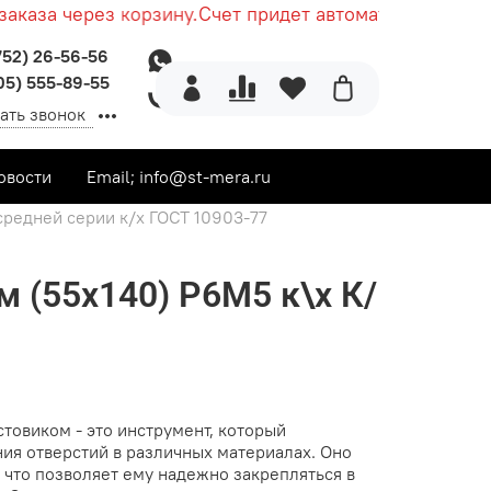
каза через корзину.
Счет придет автоматически после
752) 26-56-56
05) 555-89-55
ать звонок
овости
Email; info@st-mera.ru
средней серии к/х ГОСТ 10903-77
м (55х140) Р6М5 к\х К/
товиком - это инструмент, который
ния отверстий в различных материалах. Оно
 что позволяет ему надежно закрепляться в