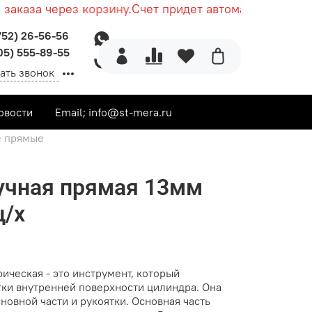
каза через корзину.
Счет придет автоматически посл
752) 26-56-56
05) 555-89-55
ать звонок
овости
Email; info@st-mera.ru
е прямые
учная прямая 13мм
ц/х
ическая - это инструмент, который
тки внутренней поверхности цилиндра. Она
сновной части и рукоятки. Основная часть