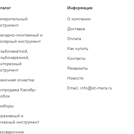
аталог
Информация
змерительный
О компании
нструмент
Доставка
лесарно-монтажный и
Оплата
толярный инструмент
Как купить
езьбонакатной,
езьбонарезной,
Контакты
инторезный
Реквизиты
нструмент
Новости
таночная оснастка
Email; info@st-mera.ru
аспродажа Калибр-
робок
риборы
бразивный и
лмазный инструмент
азосварочное