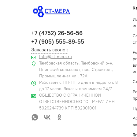
К
И
и
+7 (4752) 26-56-56
С
+7 (905) 555-89-55
с
Заказать звонок
Р
info@st-mera.ru
р
Тамбовская область, Тамбовский р-н,
в
Цнинский сельсовет, пос. Строитель,
и
Промышленная ул., 72А
С
Работаем с ПН-ПТ 5 дней в неделю с 8
до 17 часов. Заказы принимаем 24/7
Р
ОБЩЕСТВО С ОГРАНИЧЕННОЙ
п
ОТВЕТСТВЕННОСТЬЮ "СТ-МЕРА" ИНН
5029244739 КПП 502901001
П
А
а
Г