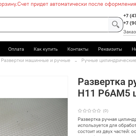
зину.
Счет придет автоматически после оформления за
+7 (4
+7 (9
Заказ
Оплата
Как купить
Контакты
Реквизиты
Н
Развертки машинные и ручные
Ручные цилиндрически
Развертка р
Н11 Р6АМ5 
(0)
Развертка ручная цилиндр
используется для обрабо
состоит из двух частей: о