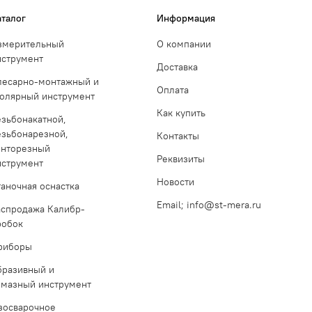
аталог
Информация
змерительный
О компании
нструмент
Доставка
лесарно-монтажный и
Оплата
толярный инструмент
Как купить
езьбонакатной,
езьбонарезной,
Контакты
инторезный
Реквизиты
нструмент
Новости
таночная оснастка
Email; info@st-mera.ru
аспродажа Калибр-
робок
риборы
бразивный и
лмазный инструмент
азосварочное