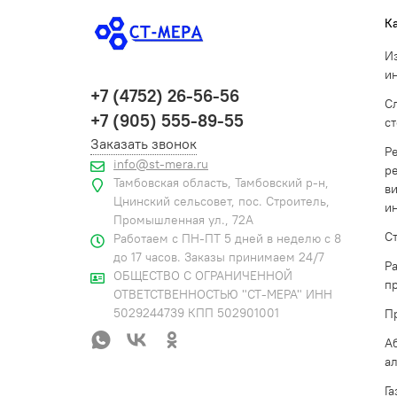
К
И
и
+7 (4752) 26-56-56
С
+7 (905) 555-89-55
с
Заказать звонок
Р
info@st-mera.ru
р
Тамбовская область, Тамбовский р-н,
в
Цнинский сельсовет, пос. Строитель,
и
Промышленная ул., 72А
С
Работаем с ПН-ПТ 5 дней в неделю с 8
до 17 часов. Заказы принимаем 24/7
Р
ОБЩЕСТВО С ОГРАНИЧЕННОЙ
п
ОТВЕТСТВЕННОСТЬЮ "СТ-МЕРА" ИНН
5029244739 КПП 502901001
П
А
а
Г