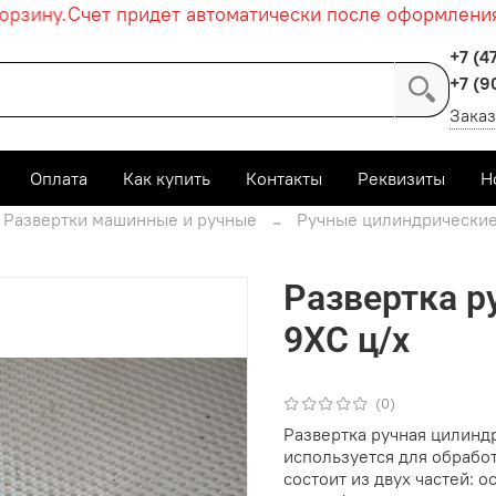
зину.
Счет придет автоматически после оформления з
+7 (4
+7 (9
Заказ
Оплата
Как купить
Контакты
Реквизиты
Н
Развертки машинные и ручные
Ручные цилиндрически
Развертка р
9ХС ц/х
(0)
Развертка ручная цилиндр
используется для обрабо
состоит из двух частей: о