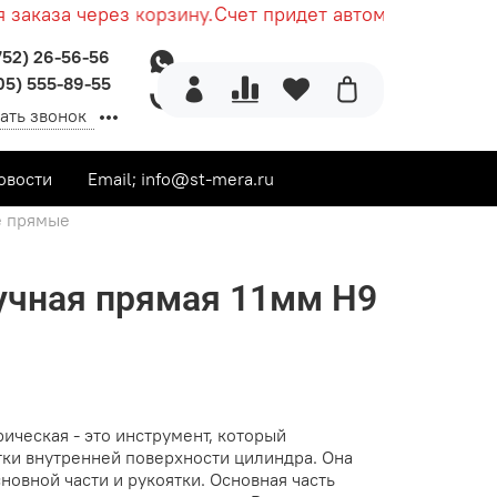
аказа через корзину.
Счет придет автоматически посл
752) 26-56-56
05) 555-89-55
ать звонок
овости
Email; info@st-mera.ru
е прямые
учная прямая 11мм Н9
ическая - это инструмент, который
тки внутренней поверхности цилиндра. Она
сновной части и рукоятки. Основная часть