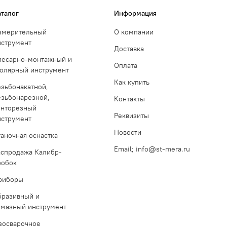
аталог
Информация
змерительный
О компании
нструмент
Доставка
лесарно-монтажный и
Оплата
толярный инструмент
Как купить
езьбонакатной,
езьбонарезной,
Контакты
инторезный
Реквизиты
нструмент
Новости
таночная оснастка
Email; info@st-mera.ru
аспродажа Калибр-
робок
риборы
бразивный и
лмазный инструмент
азосварочное