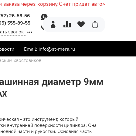
аказа через корзину.
Счет придет автоматически пос
752) 26-56-56
05) 555-89-55
ать звонок
овости
Email; info@st-mera.ru
ским хвостовиков
машинная диаметр 9мм
\х
ическая - это инструмент, который
тки внутренней поверхности цилиндра. Она
сновной части и рукоятки. Основная часть