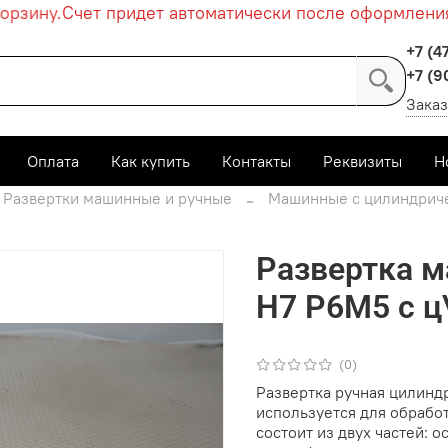
зину.
Счет придет автоматически после оформления з
+7 (4
+7 (9
Заказ
Оплата
Как купить
Контакты
Реквизиты
Н
Развертки машинные и ручные
Машинные с цилиндриче
Развертка 
Н7 Р6М5 с ц
(0)
Развертка ручная цилиндр
используется для обрабо
состоит из двух частей: о