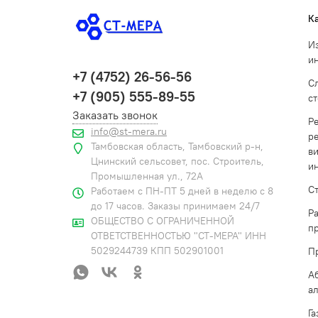
К
И
и
+7 (4752) 26-56-56
С
+7 (905) 555-89-55
с
Заказать звонок
Р
info@st-mera.ru
р
Тамбовская область, Тамбовский р-н,
в
Цнинский сельсовет, пос. Строитель,
и
Промышленная ул., 72А
С
Работаем с ПН-ПТ 5 дней в неделю с 8
до 17 часов. Заказы принимаем 24/7
Р
ОБЩЕСТВО С ОГРАНИЧЕННОЙ
п
ОТВЕТСТВЕННОСТЬЮ "СТ-МЕРА" ИНН
5029244739 КПП 502901001
П
А
а
Г