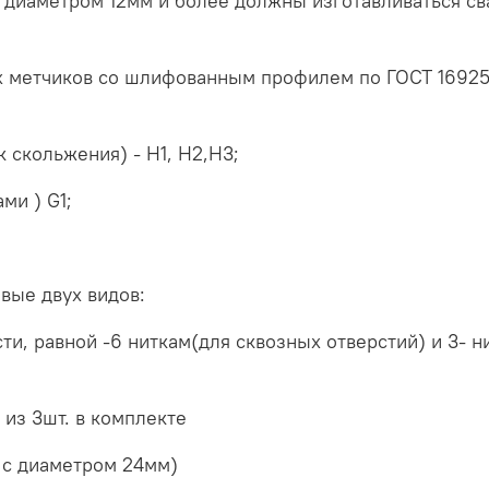
диаметром 12мм и более должны изготавливаться св
 метчиков со шлифованным профилем по ГОСТ 16925
 скольжения) - Н1, Н2,Н3;
ми ) G1;
вые двух видов:
и, равной -6 ниткам(для сквозных отверстий) и 3- ни
 из 3шт. в комплекте
 с диаметром 24мм)