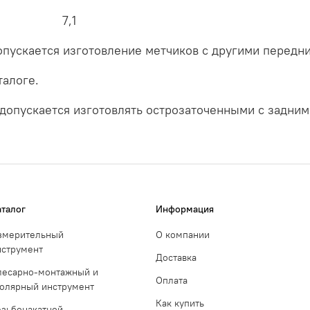
/ 7,1
пускается изготовление метчиков с другими передни
талоге.
 допускается изготовлять острозаточенными с задним
аталог
Информация
змерительный
О компании
нструмент
Доставка
лесарно-монтажный и
Оплата
толярный инструмент
Как купить
езьбонакатной,