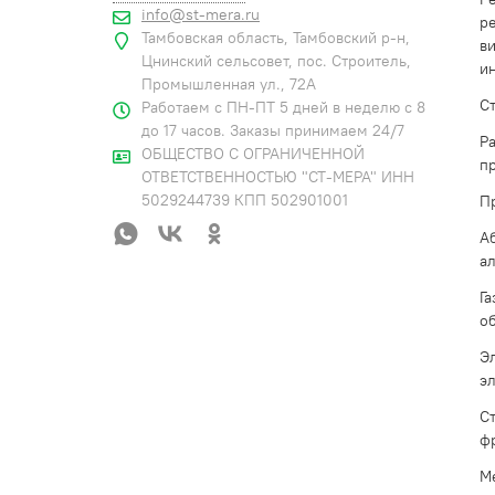
info@st-mera.ru
р
Тамбовская область, Тамбовский р-н,
в
Цнинский сельсовет, пос. Строитель,
и
Промышленная ул., 72А
С
Работаем с ПН-ПТ 5 дней в неделю с 8
до 17 часов. Заказы принимаем 24/7
Р
ОБЩЕСТВО С ОГРАНИЧЕННОЙ
п
ОТВЕТСТВЕННОСТЬЮ "СТ-МЕРА" ИНН
5029244739 КПП 502901001
П
А
а
Г
о
Э
э
С
ф
М