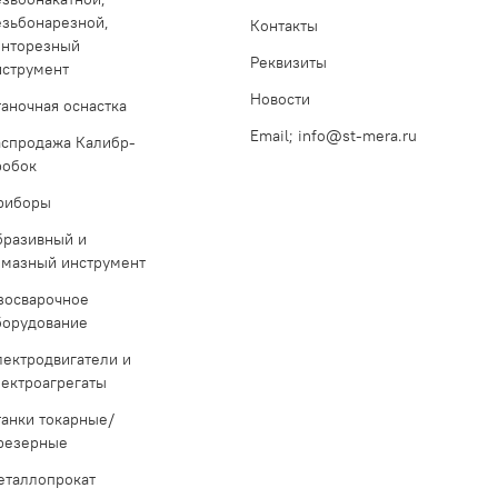
езьбонарезной,
Контакты
инторезный
Реквизиты
нструмент
Новости
таночная оснастка
Email; info@st-mera.ru
аспродажа Калибр-
робок
риборы
бразивный и
лмазный инструмент
азосварочное
борудование
лектродвигатели и
лектроагрегаты
танки токарные/
резерные
еталлопрокат