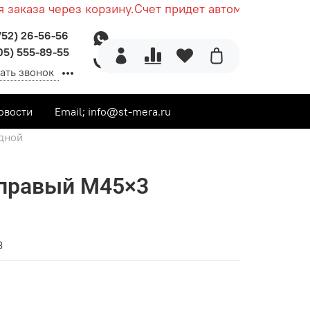
каза через корзину.
Счет придет автоматически посл
752) 26-56-56
05) 555-89-55
ать звонок
овости
Email; info@st-mera.ru
дной
 правый М45×3
3