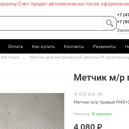
зину.
Счет придет автоматически после оформления за
+7 (4
+7 (9
Заказ
Оплата
Как купить
Контакты
Реквизиты
Н
Метчики
Метчик для метрической резьбы М однопрохо
Метчик м/р
(0)
Метчик м/р правый М45×
Наличие:
В наличии
4 080 ₽