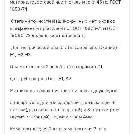
матириал хвостовой части сталь марки 45 по ГОСТ
1050-74
Степини точности машино-ручных метчиков со
шлифованым профилем по ГОСТ 16925-71 и ГОСТ
19090-73 должны соответсвовать;
Для метрической резьбы (пасадок скольжения) -
Н1, Н2,Н3;
Для метрической резьбы (с зазорами ) G1;
для трубной резьбы - А1, А2.
Метчики выпускаются првые и левые двух видов:
одинарные: с длиной заборной части, равной -6
ниткам(для сквозных отверстий) и 3- ниткам (для
глухих отверстий),- с диаметром 4мм;
Комплектные; из 2шт. в комплекте из 3шт. в