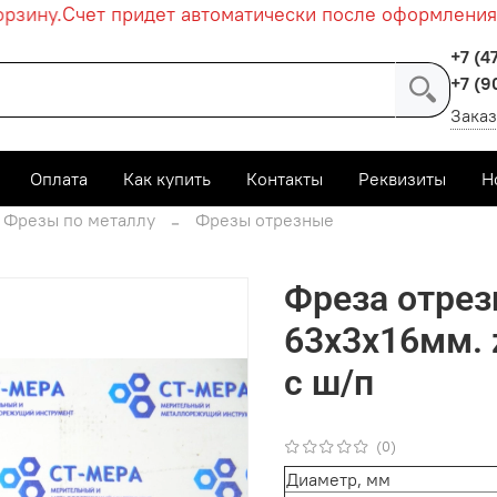
ину.
Счет придет автоматически после оформления зак
+7 (4
+7 (9
Заказ
Оплата
Как купить
Контакты
Реквизиты
Н
Фрезы по металлу
Фрезы отрезные
Фреза отрез
63х3х16мм. 
с ш/п
(0)
Диаметр, мм