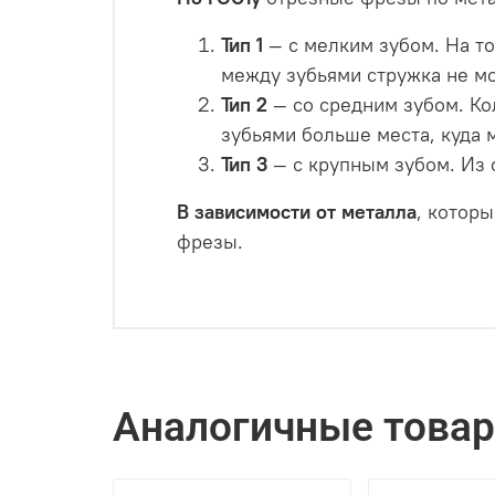
Тип 1
— с мелким зубом. На т
между зубьями стружка не мо
Тип 2
— со средним зубом. Кол
зубьями больше места, куда 
Тип 3
— с крупным зубом. Из 
В зависимости от металла
, котор
фрезы.
Аналогичные това