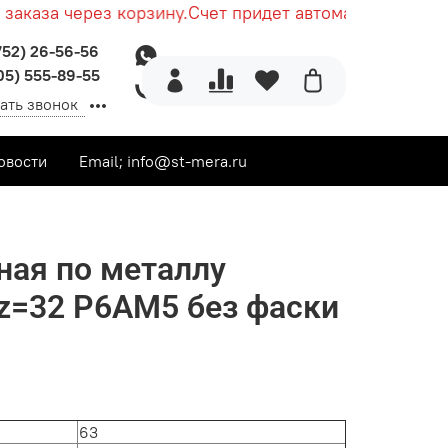
аза через корзину.
Счет придет автоматически после
752) 26-56-56
05) 555-89-55
ать звонок
овости
Email; info@st-mera.ru
ная по металлу
z=32 Р6АМ5 без фаски
63