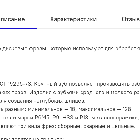
писание
Характеристики
Отзы
 дисковые фрезы, которые используют для обработк
СТ 19265-73. Крупный зуб позволяет производить раб
ких пазов. Изделия с зубьями среднего и мелкого р
 для создания неглубоких шлицев.
ь разным: минимальное — 16, максимальное — 128.
 стали марки Р6М5, Р9, HSS и Р18, металлокерамики,
еляют три вида фрез: сборные, сварные и цельные.
лу делятся на три типа: