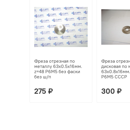
Фреза отрезная по
Фреза отрез
металлу 63х0.5х16мм.
дисковая по 
z=48 Р6М5 без фаски
63х0.8х16мм.
без ш/п
Р6М5 СССР
275 ₽
300 ₽