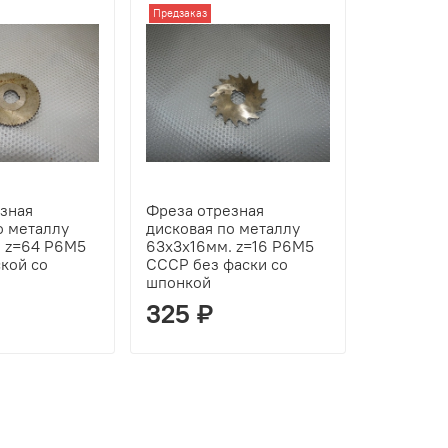
Предзаказ
Предзаказ
зная
Фреза отрезная
Фреза от
о металлу
дисковая по металлу
дисковая
. z=64 Р6М5
63х3х16мм. z=16 Р6М5
63х0.5х1
кой со
СССР без фаски со
Р6М5 ССС
шпонкой
без шпон
325 ₽
275 ₽