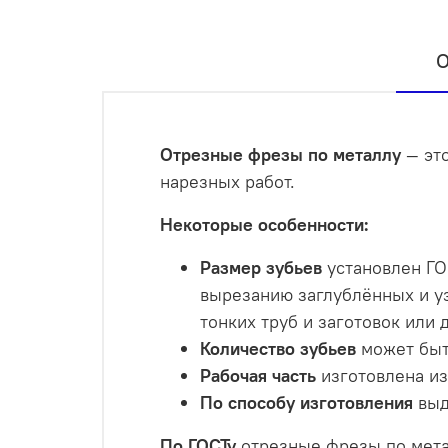
О
Отрезные фрезы по металлу
— это
нарезных работ.
Некоторые особенности:
Размер зубьев
установлен ГО
вырезанию заглублённых и уз
тонких труб и заготовок или
Количество зубьев
может быт
Рабочая часть
изготовлена из
По способу изготовления
выд
По ГОСТу
отрезные фрезы по метал