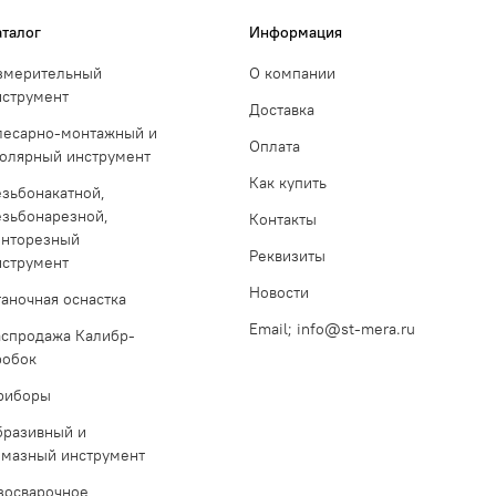
аталог
Информация
змерительный
О компании
нструмент
Доставка
лесарно-монтажный и
Оплата
толярный инструмент
Как купить
езьбонакатной,
езьбонарезной,
Контакты
инторезный
Реквизиты
нструмент
Новости
таночная оснастка
Email; info@st-mera.ru
аспродажа Калибр-
робок
риборы
бразивный и
лмазный инструмент
азосварочное