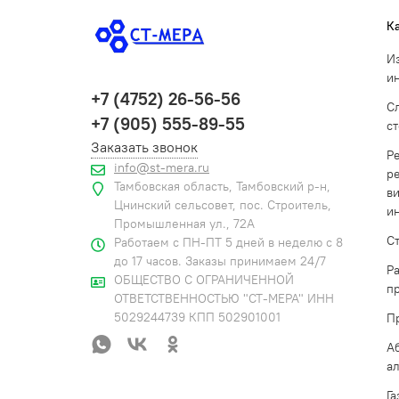
К
И
и
+7 (4752) 26-56-56
С
+7 (905) 555-89-55
с
Заказать звонок
Р
info@st-mera.ru
р
Тамбовская область, Тамбовский р-н,
в
Цнинский сельсовет, пос. Строитель,
и
Промышленная ул., 72А
С
Работаем с ПН-ПТ 5 дней в неделю с 8
до 17 часов. Заказы принимаем 24/7
Р
ОБЩЕСТВО С ОГРАНИЧЕННОЙ
п
ОТВЕТСТВЕННОСТЬЮ "СТ-МЕРА" ИНН
5029244739 КПП 502901001
П
А
а
Г