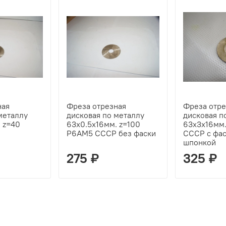
ная
Фреза отрезная
Фреза отре
металлу
дисковая по металлу
дисковая п
 z=40
63х0.5х16мм. z=100
63х3х16мм
Р6АМ5 СССР без фаски
СССР с фас
шпонкой
275 ₽
325 ₽