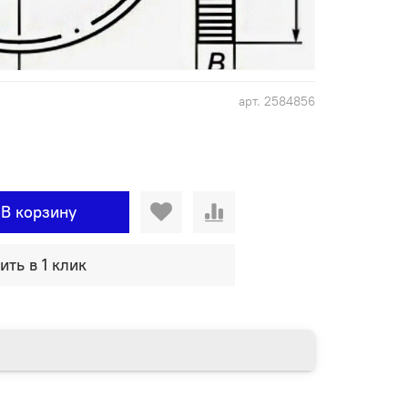
арт.
2584856
В корзину
ить в 1 клик