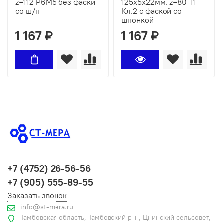
z=112 Р6М5 без фаски
125х5х22мм. z=80 Т1
со ш/п
Кл.2 с фаской со
шпонкой
1 167 ₽
1 167 ₽
+7 (4752) 26-56-56
+7 (905) 555-89-55
Заказать звонок
info@st-mera.ru
Тамбовская область, Тамбовский р-н, Цнинский сельсовет,