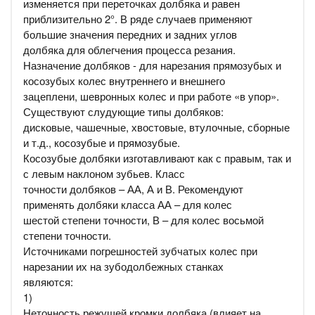
изменяется при переточках долбяка и равен
приблизительно 2°. В ряде случаев применяют
большие значения передних и задних углов
долбяка для облегчения процесса резания.
Назначение долбяков - для нарезания прямозубых и
косозубых колес внутреннего и внешнего
зацеплени, шевронных колес и при работе «в упор».
Существуют слудующие типы долбяков:
дисковые, чашечные, хвостовые, втулочные, сборные
и т.д., косозубые и прямозубые.
Косозубые долбяки изготавливают как с правым, так и
с левым наклоном зубьев. Класс
точности долбяков – АА, А и В. Рекомендуют
применять долбяки класса АА – для колес
шестой степени точности, В – для колес восьмой
степени точности.
Источниками погрешностей зубчатых колес при
нарезании их на зубодолбежных станках
являются:
1)
Неточность режущей кромки долбяка (влияет на