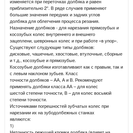
изменяется при переточках долбяка и равен
приблизительно 2°. В ряде случаев применяют
большие значения передних и задних углов
долбяка для облегчения процесса резания.
Назначение долбяков - для нарезания прямозубых и
косозубых колес внутреннего и внешнего
зацеплени, шевронных колес и при работе «в упор».
Существуют слудующие типы долбяков:
дисковые, чашечные, хвостовые, втулочные, сборные
и т.д., косозубые и прямозубые.
Косозубые долбяки изготавливают как с правым, так и
с левым наклоном зубьев. Класс
точности долбяков – АА, А и В. Рекомендуют
применять долбяки класса АА – для колес
шестой степени точности, В – для колес восьмой
степени точности.
Источниками погрешностей зубчатых колес при
нарезании их на зубодолбежных станках
являются:
1)
Неточность режущей кромки долбяка (влияет на