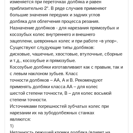
изменяется при переточках долбяка и равен
приблизительно 2°. В ряде случаев применяют
большие значения передних и задних углов
долбяка для облегчения процесса резания.
Назначение долбяков - для нарезания прямозубых и
косозубых колес внутреннего и внешнего
зацеплени, шевронных колес и при работе «в упор».
Существуют слудующие типы долбяков:
дисковые, чашечные, хвостовые, втулочные, сборные
и т.д., косозубые и прямозубые.
Косозубые долбяки изготавливают как с правым, так и
с левым наклоном зубьев. Класс
точности долбяков – АА, А и В. Рекомендуют
применять долбяки класса АА – для колес
шестой степени точности, В – для колес восьмой
степени точности.
Источниками погрешностей зубчатых колес при
нарезании их на зубодолбежных станках
являются:
1)
Неточность режущей кромки долбяка (влияет на